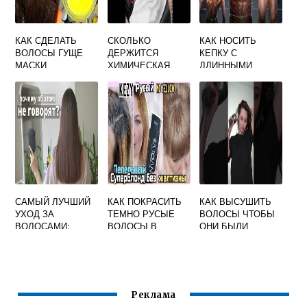
КАК СДЕЛАТЬ
СКОЛЬКО
КАК НОСИТЬ
ВОЛОСЫ ГУЩЕ
ДЕРЖИТСЯ
КЕПКУ С
МАСКИ
ХИМИЧЕСКАЯ
ДЛИННЫМИ
ЗАВИВКА НА
ВОЛОСАМИ
ВОЛОСАХ У
МУЖЧИНЕ
МУЖЧИН
САМЫЙ ЛУЧШИЙ
КАК ПОКРАСИТЬ
КАК ВЫСУШИТЬ
УХОД ЗА
ТЕМНО РУСЫЕ
ВОЛОСЫ ЧТОБЫ
ВОЛОСАМИ;
ВОЛОСЫ В
ОНИ БЫЛИ
ВАЖНЫЕ
СВЕТЛО РУСЫЙ
ПРЯМЫМИ
РЕКОМЕНДАЦИИ
И СОВЕТЫ
Реклама