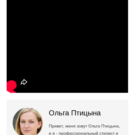
Ольга Птицына
Привет, меня зовут Ольга Птицына,
и я - профессиональный стилист и