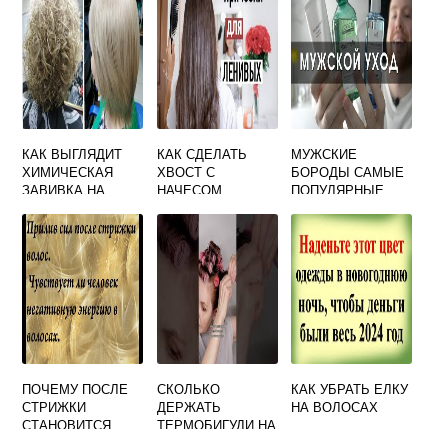
КАК ВЫГЛЯДИТ
КАК СДЕЛАТЬ
МУЖСКИЕ
ХИМИЧЕСКАЯ
ХВОСТ С
БОРОДЫ САМЫЕ
ЗАВИВКА НА
НАЧЕСОМ
ПОПУЛЯРНЫЕ
СРЕДНИЕ
ВПЕРЕДИ БЕЗ
ФОРМЫ СОВЕТЫ
ВОЛОСЫ
ЧЕЛКИ
ПО УХОДУ
ПОЧЕМУ ПОСЛЕ
СКОЛЬКО
КАК УБРАТЬ ЕЛКУ
СТРИЖКИ
ДЕРЖАТЬ
НА ВОЛОСАХ
СТАНОВИТСЯ
ТЕРМОБИГУДИ НА
ЛЕГЧЕ
ВОЛОСАХ