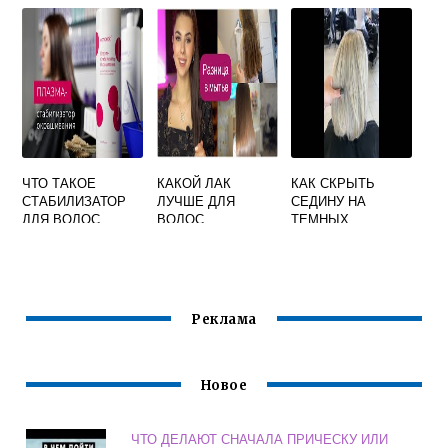
НОГАХ
КРАСКУ ДЛЯ
ВОЛОС
ЧТО ТАКОЕ
КАКОЙ ЛАК
КАК СКРЫТЬ
СТАБИЛИЗАТОР
ЛУЧШЕ ДЛЯ
СЕДИНУ НА
ДЛЯ ВОЛОС
ВОЛОС
ТЕМНЫХ
ПОСЛЕ
ВОЛОСАХ
ОКРАШИВАНИЯ
МЕЛИРОВАНИЕ
ЦВЕТА
Реклама
Новое
ЧТО ДЕЛАЮТ СНАЧАЛА ПРИЧЕСКУ ИЛИ