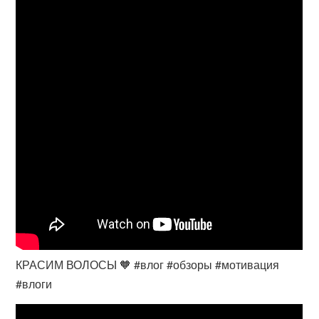
КРАСИМ ВОЛОСЫ 🧡 #влог #обзоры #мотивация
#влоги