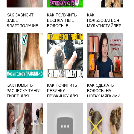
КАК ЗАВИСИТ
КАК ПОЛУЧИТЬ
КАК
ВАШЕ
БЕСПЛАТНЫЕ
ПОЛЬЗОВАТЬСЯ
БЛАГОПОЛУЧИЕ
ВОЛОСЫ В
МУЛЬТИСТАЙЛЕР
ОТ СТРИЖКИ
РОБЛОКСЕ 2022
ДЛЯ ВОЛОС
ВОЛОС
ГОДА
КАК ПОМЫТЬ
КАК ПОЧИНИТЬ
КАК СДЕЛАТЬ
РАСЧЕСКУ ТАНГЛ
РЕЗИНКУ
ВОЛОСЫ НА
ТИЗЕР ДЛЯ
ПРУЖИНКУ ДЛЯ
НОГАХ МЯГКИМИ
ВОЛОС
ВОЛОС ЕСЛИ ОНА
И НЕ КОЛЮЧИМИ
ПОРВАЛАСЬ
В ДОМАШНИХ
УСЛОВИЯХ