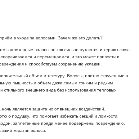
приём в уходе за волосами. Зачем же это делать?
что заплетенные волосы не так сильно путаются и теряют свою
реворачиваемся и перемещаемся, и это может привести к
повреждения и способствуем сохранению укладки.
полнительный объем и текстуру. Волосы, плотно скрученные в
уальную пышность и объем даже самым тонким и редким
 и стильного внешнего вида без использования тепловых
 ночь является защита их от внешних воздействий.
ю о подушку, что помогает избежать секций и ломкости.
 водой, заплетенные пряди менее подвержены повреждению,
евший кератин волоса.