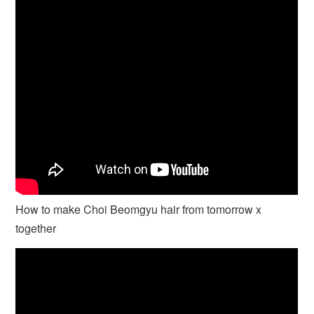
How to make Choi Beomgyu hair from tomorrow x
together