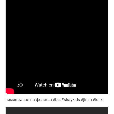
чимин запал на феликса #bts #straykids #jimin #felix