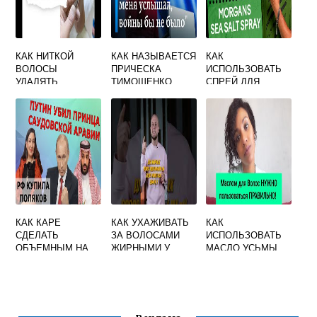
КАК НИТКОЙ
КАК НАЗЫВАЕТСЯ
КАК
ВОЛОСЫ
ПРИЧЕСКА
ИСПОЛЬЗОВАТЬ
УДАЛЯТЬ
ТИМОШЕНКО
СПРЕЙ ДЛЯ
ВОЛОС С
МОРСКОЙ СОЛЬЮ
КАК КАРЕ
КАК УХАЖИВАТЬ
КАК
СДЕЛАТЬ
ЗА ВОЛОСАМИ
ИСПОЛЬЗОВАТЬ
ОБЪЕМНЫМ НА
ЖИРНЫМИ У
МАСЛО УСЬМЫ
ТОНКИХ
КОРНЕЙ И
ДЛЯ ВОЛОС НА
ВОЛОСАХ
СУХИМИ НА
ГОЛОВЕ
КОНЧИКАХ