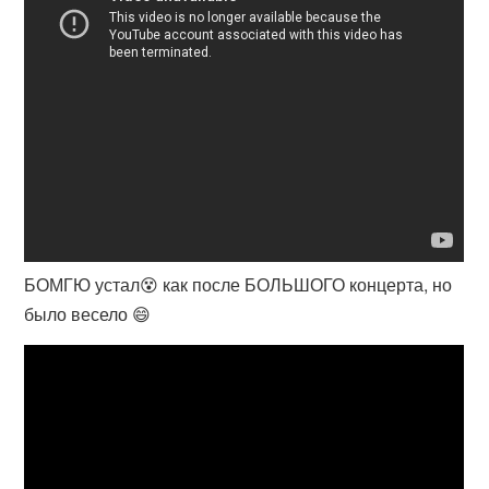
БОМГЮ устал😵 как после БОЛЬШОГО концерта, но
было весело 😄