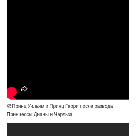
😨Принц Уильям и Принц Гарри после развода
Принцессы Дианы и Чарльза