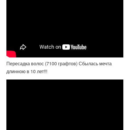
Пересадка волос (7100 графтов) Сбылась мечта
длинною в 10 лет!!!