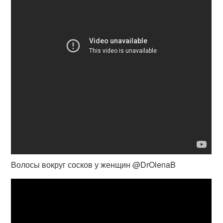
Волосы вокруг сосков у женщин @DrOlenaB