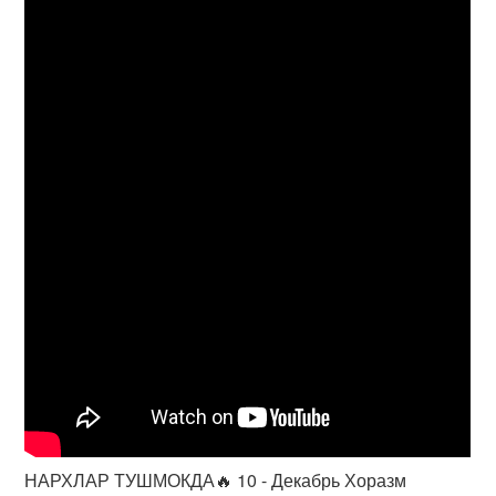
НАРХЛАР ТУШМОКДА🔥 10 - Декабрь Хоразм