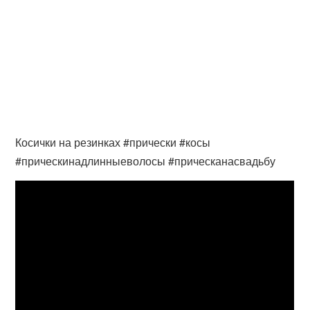
Косички на резинках #прически #косы
#прическинадлинныеволосы #прическанасвадьбу