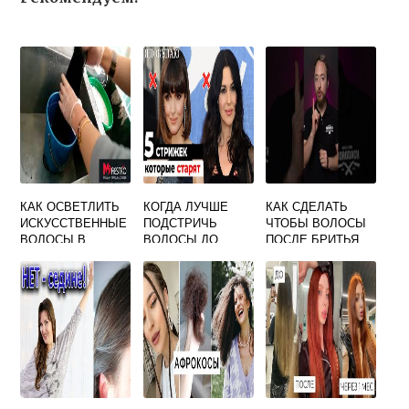
КАК ОСВЕТЛИТЬ
КОГДА ЛУЧШЕ
КАК СДЕЛАТЬ
ИСКУССТВЕННЫЕ
ПОДСТРИЧЬ
ЧТОБЫ ВОЛОСЫ
ВОЛОСЫ В
ВОЛОСЫ ДО
ПОСЛЕ БРИТЬЯ
ДОМАШНИХ
МОРЯ ИЛИ ПОСЛЕ
НЕ КОЛОЛИСЬ
УСЛОВИЯХ