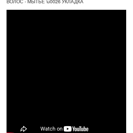
ВОЛОС - МЫТЬЕ \u0026 УКЛАДКА