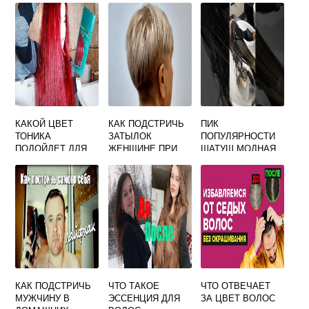
ЖЕНЩИН
НАРОДНЫЕ
ПРИМЕТЫ
КАКОЙ ЦВЕТ
КАК ПОДСТРИЧЬ
ПИК
ТОНИКА
ЗАТЫЛОК
ПОПУЛЯРНОСТИ
ПОДОЙДЕТ ДЛЯ
ЖЕНЩИНЕ ПРИ
ШАТУШ МОДНАЯ
РУСЫХ ВОЛОС
КОРОТКОЙ
ТЕХНИКА
СТРИЖКЕ
ОСОБЕННОСТИ
ОКРАШИВАНИЯ
УХОД
КАК ПОДСТРИЧЬ
ЧТО ТАКОЕ
ЧТО ОТВЕЧАЕТ
МУЖЧИНУ В
ЭССЕНЦИЯ ДЛЯ
ЗА ЦВЕТ ВОЛОС