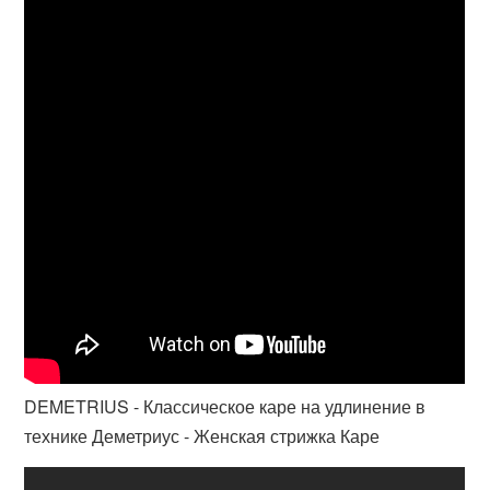
DEMETRIUS - Классическое каре на удлинение в
технике Деметриус - Женская стрижка Каре