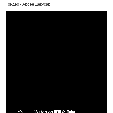
Тондео - Арсен Декусар