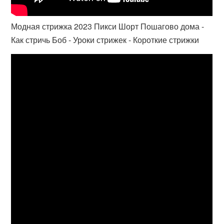
Модная стрижка 2023 Пикси Шорт Пошагово дома -
Как стричь Боб - Уроки стрижек - Короткие стрижки