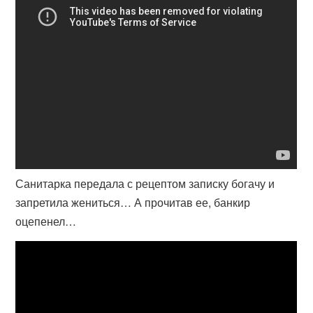
Санитарка передала с рецептом записку богачу и
запретила жениться… А прочитав ее, банкир
оцепенел…