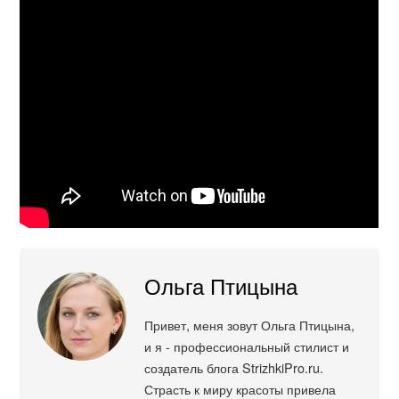
Ольга Птицына
Привет, меня зовут Ольга Птицына,
и я - профессиональный стилист и
создатель блога StrizhkiPro.ru.
Страсть к миру красоты привела