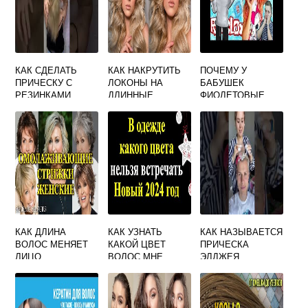
КАК СДЕЛАТЬ
КАК НАКРУТИТЬ
ПОЧЕМУ У
ПРИЧЕСКУ С
ЛОКОНЫ НА
БАБУШЕК
РЕЗИНКАМИ
ДЛИННЫЕ
ФИОЛЕТОВЫЕ
ВОЛОСЫ ЧТОБЫ
ВОЛОСЫ
ДОЛГО
ДЕРЖАЛИСЬ
КАК ДЛИНА
КАК УЗНАТЬ
КАК НАЗЫВАЕТСЯ
ВОЛОС МЕНЯЕТ
КАКОЙ ЦВЕТ
ПРИЧЕСКА
ЛИЦО
ВОЛОС МНЕ
ЭЛДЖЕЯ
ПОДОЙДЕТ
ПРОГРАММА
ОНЛАЙН
БЕСПЛАТНО