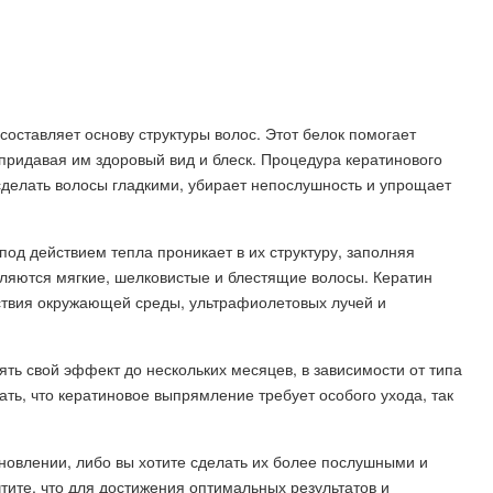
 составляет основу структуры волос. Этот белок помогает
придавая им здоровый вид и блеск. Процедура кератинового
сделать волосы гладкими, убирает непослушность и упрощает
од действием тепла проникает в их структуру, заполняя
вляются мягкие, шелковистые и блестящие волосы. Кератин
йствия окружающей среды, ультрафиолетовых лучей и
ь свой эффект до нескольких месяцев, в зависимости от типа
вать, что кератиновое выпрямление требует особого ухода, так
новлении, либо вы хотите сделать их более послушными и
тите, что для достижения оптимальных результатов и