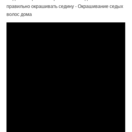
правильно окрашивать седину - Окрашивание седых
волос дома