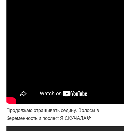
Продолжаю отращивать седину. Волосы в
беременность и после🍊Я СКУЧАЛА🧡