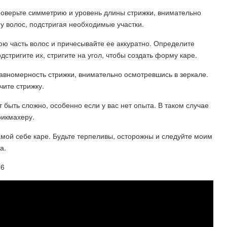
роверьте симметрию и уровень длины стрижки, внимательно
у волос, подстригая необходимые участки.
юю часть волос и причесывайте ее аккуратно. Определите
стригите их, стригите на угол, чтобы создать форму каре.
авномерность стрижки, внимательно осмотревшись в зеркале.
чите стрижку.
 быть сложно, особенно если у вас нет опыта. В таком случае
рикмахеру.
амой себе каре. Будьте терпеливы, осторожны и следуйте моим
а.
26