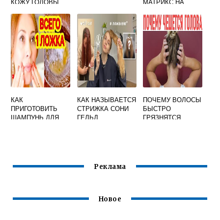
КОЖУ ГОЛОВЫ
МАТРИКС НА
ПРИ
ВОЛОСАХ 6
ОКРАШИВАНИИ
ОКСИД
ВОЛОС
КАК
КАК НАЗЫВАЕТСЯ
ПОЧЕМУ ВОЛОСЫ
ПРИГОТОВИТЬ
СТРИЖКА СОНИ
БЫСТРО
ШАМПУНЬ ДЛЯ
ГЕЛЬД
ГРЯЗНЯТСЯ
ВОЛОС В
ДОМАШНИХ
УСЛОВИЯХ
Реклама
Новое