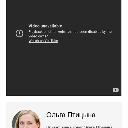
Ольга Птицына
Привет, меня зовут Ольга Птицына,