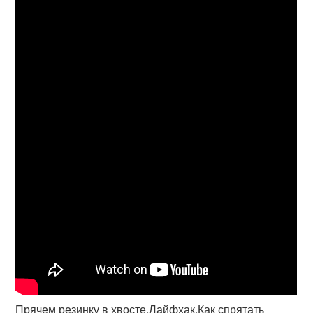
Прячем резинку в хвосте.Лайфхак.Как спрятать