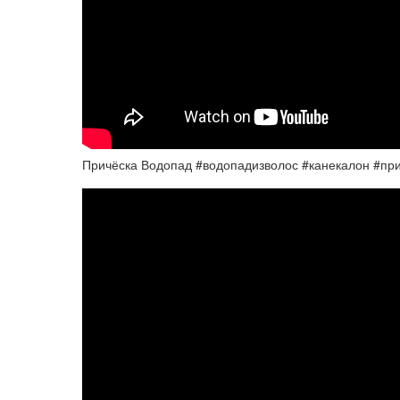
Причёска Водопад #водопадизволос #канекалон #пр