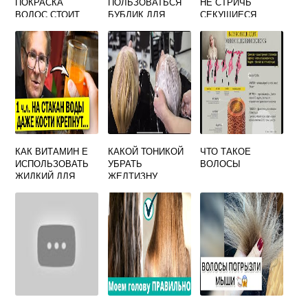
ПОКРАСКА
ПОЛЬЗОВАТЬСЯ
НЕ СТРИЧЬ
ВОЛОС СТОИТ
БУБЛИК ДЛЯ
СЕКУЩИЕСЯ
ВОЛОС
КОНЧИКИ
КАК ВИТАМИН Е
КАКОЙ ТОНИКОЙ
ЧТО ТАКОЕ
ИСПОЛЬЗОВАТЬ
УБРАТЬ
ВОЛОСЫ
ЖИДКИЙ ДЛЯ
ЖЕЛТИЗНУ
ВОЛОС
ВОЛОС