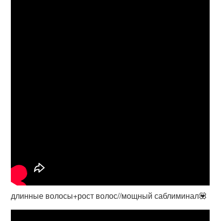
длинные волосы+рост волос//мощный саблиминал💟