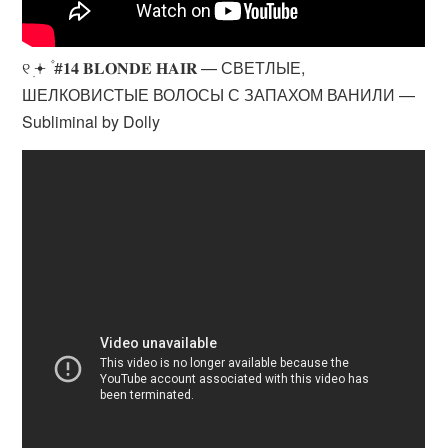
୧ ׅ𖥔 ۫ #𝟏𝟒 𝐁𝐋𝐎𝐍𝐃𝐄 𝐇𝐀𝐈𝐑 — СВЕТЛЫЕ,
ШЕЛКОВИСТЫЕ ВОЛОСЫ С ЗАПАХОМ ВАНИЛИ —
Subliminal by Dolly