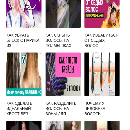
КАК УБРАТЬ
КАК СКРЫТЬ
КАК ИЗБАВИТЬСЯ
БЛЕСК С ПАРИКА
ВОЛОСЫ НА
ОТ СЕДЫХ
ИЗ
ПОДМЫШКАХ
ВОЛОС
ИСКУССТВЕННЫХ
ВОЛОС
КАК СДЕЛАТЬ
КАК РАЗДЕЛИТЬ
ПОЧЕМУ У
ИДЕАЛЬНЫЙ
ВОЛОСЫ НА
ЧЕЛОВЕКА
ХВОСТ БЕЗ
ЗОНЫ ДЛЯ
ВОЛОСЫ
ТОРЧАЩИХ
КОСИЧЕК
РЕСНИЦЫ В
ВОЛОС
МОРОЗНЫЙ ДЕНЬ
ПОКРЫВАЮТСЯ