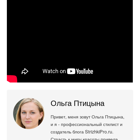
Ольга Птицына
Привет, меня зовут Ольга Птицына,
и я - профессиональный стилист и
создатель блога StrizhkiPro.ru.
Страсть к миру красоты привела