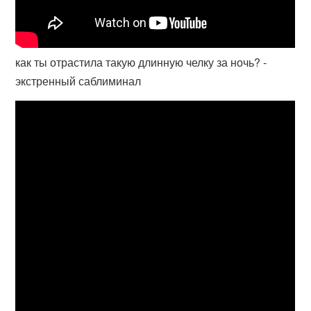
как ты отрастила такую длинную челку за ночь? -
экстренный саблиминал