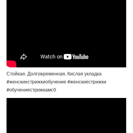
Стойкая. Долговременная. Кислая укладка
#женскиестрижкиобучение #женскиестрижки
#обучениестрижкамс0