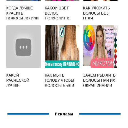
КОГДА ЛУЧШЕ
КАКОЙ ЦВЕТ
КАК УЛОЖИТЬ
КРАСИТЬ
ВОЛОС
ВОЛОСЫ БЕЗ
ВОЛОСЫ ДО ИЛИ
ПОДХОДИТ К
ГЕЛЯ
ПОСЛЕ СТРИЖКИ
ЖЕЛТОВАТОЙ
КОЖЕ
КАКОЙ
КАК МЫТЬ
ЗАЧЕМ РЫХЛИТЬ
РАСЧЕСКОЙ
ГОЛОВУ ЧТОБЫ
ВОЛОСЫ ПРИ ИХ
ЛУЧШЕ
ВОЛОСЫ БЫЛИ
ОКРАШИВАНИИ
РАСЧЕСЫВАТЬ
ОБЪЕМНЫМИ
КРАСИТЕЛЯМИ 1
ДЛИННЫЕ
ГРУППЫ
ГУСТЫЕ ВОЛОСЫ
РЕБЕНКУ
Реклама