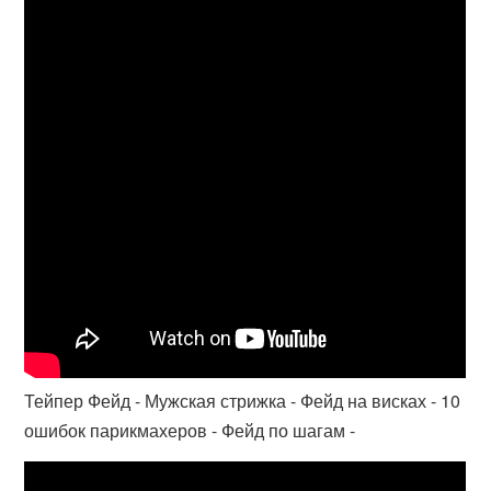
Тейпер Фейд - Мужская стрижка - Фейд на висках - 10
ошибок парикмахеров - Фейд по шагам -