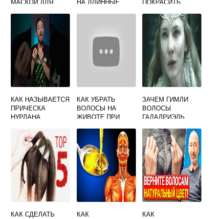
МАСКОЙ ДЛЯ
НА ДЛИННЫЕ
ПОКРАСИТЬ
ВОЛОС С
ВОЛОСЫ БЕЗ
КОРИЧНЕВОЙ
КЕРАТИНОМ
ПЕТУХОВ
КРАСКОЙ
КАК НАЗЫВАЕТСЯ
КАК УБРАТЬ
ЗАЧЕМ ГИМЛИ
ПРИЧЕСКА
ВОЛОСЫ НА
ВОЛОСЫ
НУРЛАНА
ЖИВОТЕ ПРИ
ГАЛАДРИЭЛЬ
САБУРОВА
БЕРЕМЕННОСТИ
КАК СДЕЛАТЬ
КАК
КАК