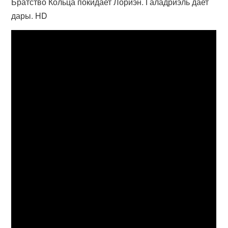
Братство Кольца покидает Лориэн. Галадриэль дает
дары. HD