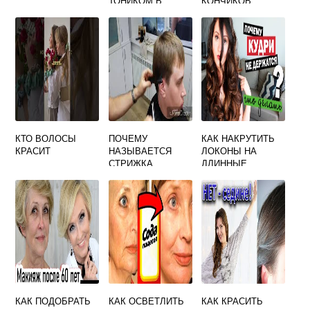
ТОНИКОМ В
КОНЧИКОВ
ДОМАШНИХ
ВОЛОС
УСЛОВИЯХ
КТО ВОЛОСЫ
ПОЧЕМУ
КАК НАКРУТИТЬ
КРАСИТ
НАЗЫВАЕТСЯ
ЛОКОНЫ НА
СТРИЖКА
ДЛИННЫЕ
КАНАДКА
ВОЛОСЫ ЧТОБЫ
ДОЛГО
ДЕРЖАЛИСЬ
КАК ПОДОБРАТЬ
КАК ОСВЕТЛИТЬ
КАК КРАСИТЬ