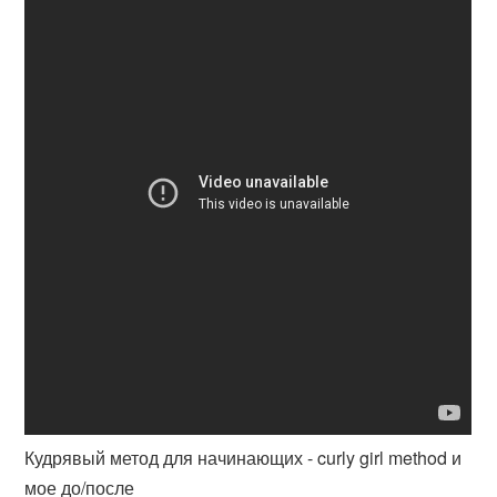
Кудрявый метод для начинающих - curly girl method и
мое до/после