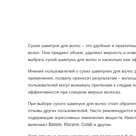
Сухие шампуни для волос – это удобные и практичн
волос. Они придают объем, удаляют жирность и осве
выбрать сухой шампунь для волос и насколько они 
Мнения пользователей о сухих шампунях для волос 
применения, похвалу приносят результатам – волос
пользователей могут возникать претензии к следам 
эффективности при слишком жирных волосах.
При выборе сухого шампуня для волос стоит обратит
отзывы других пользователей. Часто рекомендуется 
содержащие агрессивных химических веществ. Неко
включают Batiste, Klorane, Colab и другие.
Хотя отзывы о сухих шампунях для волос могут быт