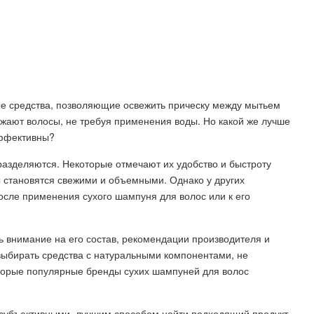
ые средства, позволяющие освежить прическу между мытьем
жают волосы, не требуя применения воды. Но какой же лучше
эффективны?
разделяются. Некоторые отмечают их удобство и быстроту
ы становятся свежими и объемными. Однако у других
после применения сухого шампуня для волос или к его
ь внимание на его состав, рекомендации производителя и
выбирать средства с натуральными компонентами, не
торые популярные бренды сухих шампуней для волос
ь субъективными, лучшим способом найти подходящий продукт