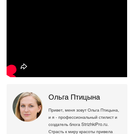
Ольга Птицына
Привет, меня зовут Ольга Птицына,
и я - профессиональный стилист и
создатель блога StrizhkiPro.ru.
Страсть к миру красоты привела