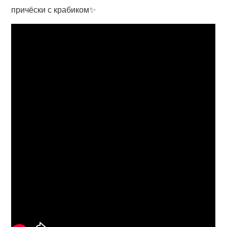
причёски с крабиком✨