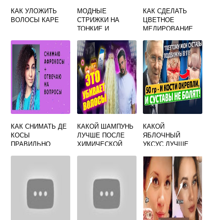
КАК УЛОЖИТЬ
МОДНЫЕ
КАК СДЕЛАТЬ
ВОЛОСЫ КАРЕ
СТРИЖКИ НА
ЦВЕТНОЕ
ТОНКИЕ И
МЕЛИРОВАНИЕ
СРЕДНИЕ
ВОЛОСЫ;
СОВЕТЫ И ФОТО
КАК СНИМАТЬ ДЕ
КАКОЙ ШАМПУНЬ
КАКОЙ
КОСЫ
ЛУЧШЕ ПОСЛЕ
ЯБЛОЧНЫЙ
ПРАВИЛЬНО
ХИМИЧЕСКОЙ
УКСУС ЛУЧШЕ
ЗАВИВКИ ВОЛОС
КУПИТЬ ДЛЯ
ВОЛОС