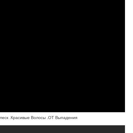
еск .Красивые Волосы .ОТ Выпадения