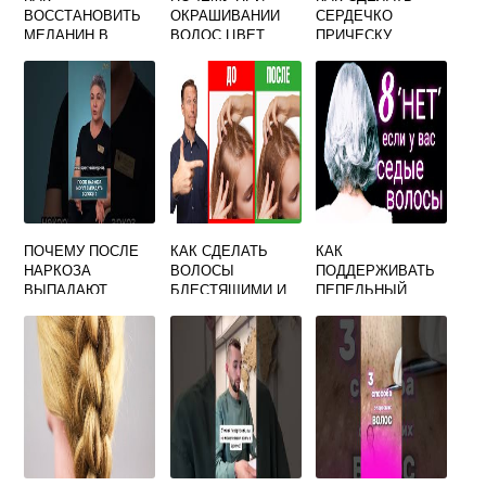
ВОССТАНОВИТЬ
ОКРАШИВАНИИ
СЕРДЕЧКО
МЕЛАНИН В
ВОЛОС ЦВЕТ
ПРИЧЕСКУ
ВОЛОСАХ
ПОЛУЧАЕТСЯ
ТЕМНЕЕ
ЗАЯВЛЕННОГО
ПОЧЕМУ ПОСЛЕ
КАК СДЕЛАТЬ
КАК
НАРКОЗА
ВОЛОСЫ
ПОДДЕРЖИВАТЬ
ВЫПАДАЮТ
БЛЕСТЯЩИМИ И
ПЕПЕЛЬНЫЙ
ВОЛОСЫ
ГЛАДКИМИ В
ЦВЕТ ВОЛОС
ДОМАШНИХ
ПОСЛЕ ОКРАСКИ
УСЛОВИЯХ