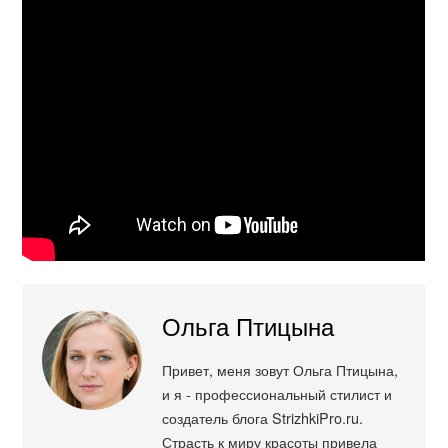
Ольга Птицына
Привет, меня зовут Ольга Птицына,
и я - профессиональный стилист и
создатель блога StrizhkiPro.ru.
Страсть к миру красоты привела