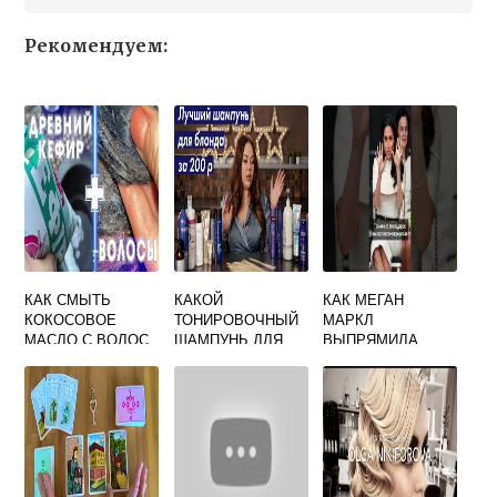
Рекомендуем:
КАК СМЫТЬ
КАКОЙ
КАК МЕГАН
КОКОСОВОЕ
ТОНИРОВОЧНЫЙ
МАРКЛ
МАСЛО С ВОЛОС
ШАМПУНЬ ДЛЯ
ВЫПРЯМИЛА
В ДОМАШНИХ
ВОЛОС ОТ
ВОЛОСЫ
УСЛОВИЯХ
ЖЕЛТИЗНЫ
ЛУЧШИЙ