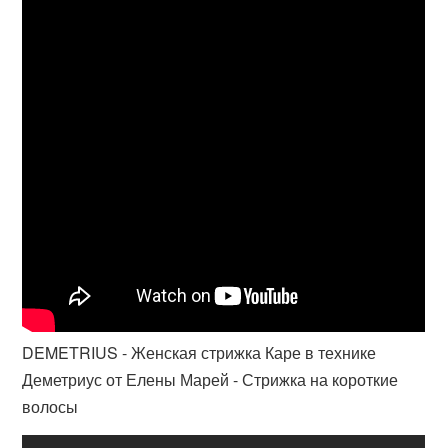
DEMETRIUS - Женская стрижка Каре в технике
Деметриус от Елены Марей - Стрижка на короткие
волосы