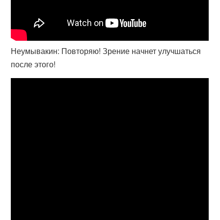
Неумывакин: Повторяю! Зрение начнет улучшаться
после этого!