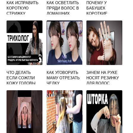
КАК ИСПРАВИТЬ
КАК ОСВЕТЛИТЬ
ПОЧЕМУ У
КОРОТКУЮ
ПРЯДИ ВОЛОС В
БАБУШЕК
СТРИЖКУ
ДОМАШНИХ
КОРОТКИЕ
УСЛОВИЯХ
ВОЛОСЫ
ЧТО ДЕЛАТЬ
КАК УГОВОРИТЬ
ЗАЧЕМ НА РУКЕ
ЕСЛИ СОЖГЛИ
МАМУ ОТРЕЗАТЬ
НОСЯТ РЕЗИНКУ
КОЖУ ГОЛОВЫ
ЧЕЛКУ
ДЛЯ ВОЛОС
ПРИ
ПАРНИ
ОКРАШИВАНИИ
ВОЛОС