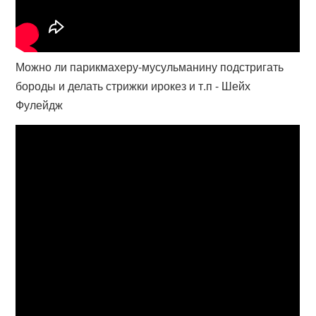
Можно ли парикмахеру-мусульманину подстригать
бороды и делать стрижки ирокез и т.п - Шейх
Фулейдж