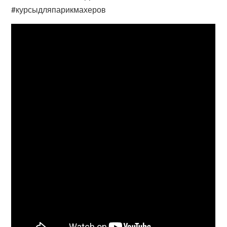
#курсыдляпарикмахеров