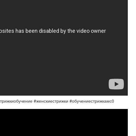
стрижкиобучение #женскиестрижки #обучениестрижкамс0