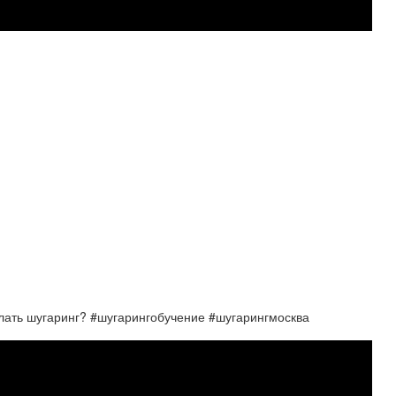
елать шугаринг? #шугарингобучение #шугарингмосква