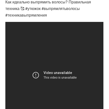
Как идеально выпрямить волосы? Правильная
техника 🥰 #утюжок #выпрямлятьволосы
#техникавыпрямления