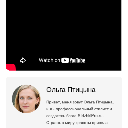
Ольга Птицына
Привет, меня зовут Ольга Птицына,
и я - профессиональный стилист и
создатель блога StrizhkiPro.ru.
Страсть к миру красоты привела