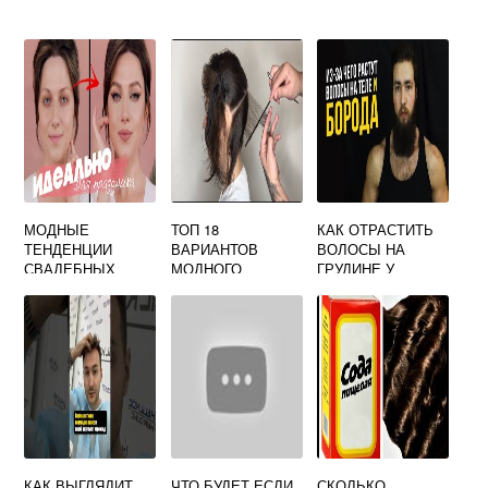
МОДНЫЕ
ТОП 18
КАК ОТРАСТИТЬ
ТЕНДЕНЦИИ
ВАРИАНТОВ
ВОЛОСЫ НА
СВАДЕБНЫХ
МОДНОГО
ГРУДИНЕ У
ПРИЧЕСОК НА
ФРАНЦУЗСКОГО
МУЖЧИН
ДЛИННЫЕ
КАРЕ
ВОЛОСЫ С ФОТО
ОСОБЕННОСТИ
СТРИЖКИ
КАК ВЫГЛЯДИТ
ЧТО БУДЕТ ЕСЛИ
СКОЛЬКО