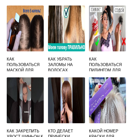
ЛУННОМУ
СТРИЖКИ
КАЛЕНДАРЮ 2021
КАК
КАК УБРАТЬ
КАК
ПОЛЬЗОВАТЬСЯ
ЗАЛОМЫ НА
ПОЛЬЗОВАТЬСЯ
МАСКОЙ ДЛЯ
ВОЛОСАХ
ПИЛИНГОМ ДЛЯ
ВОЛОС
ВОЛОС
КАК ЗАКРЕПИТЬ
КТО ДЕЛАЕТ
КАКОЙ НОМЕР
ХВОСТ ШИНЬОН К
ПРИЧЕСКИ
КРАСКИ ДЛЯ