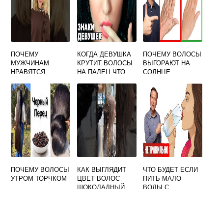
ПОЧЕМУ
КОГДА ДЕВУШКА
ПОЧЕМУ ВОЛОСЫ
МУЖЧИНАМ
КРУТИТ ВОЛОСЫ
ВЫГОРАЮТ НА
НРАВЯТСЯ
НА ПАЛЕЦ ЧТО
СОЛНЦЕ
ДЛИННЫЕ
ЭТО ЗНАЧИТ
ВОЛОСЫ У
ДЕВУШЕК
ПОЧЕМУ ВОЛОСЫ
КАК ВЫГЛЯДИТ
ЧТО БУДЕТ ЕСЛИ
УТРОМ ТОРЧКОМ
ЦВЕТ ВОЛОС
ПИТЬ МАЛО
ШОКОЛАДНЫЙ
ВОДЫ С
ВОЛОСАМИ