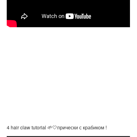
4 hair claw tutorial 🌱🤍прически с крабиком !