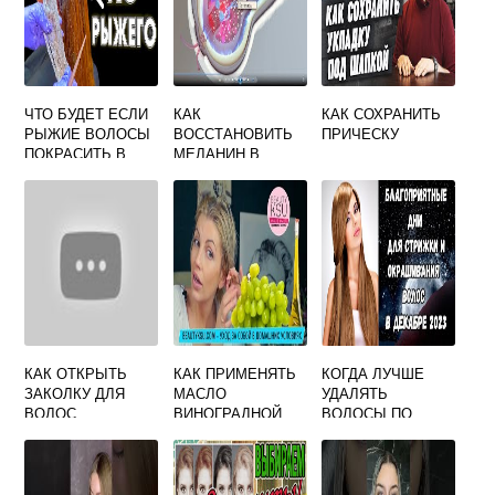
ЧТО БУДЕТ ЕСЛИ
КАК
КАК СОХРАНИТЬ
РЫЖИЕ ВОЛОСЫ
ВОССТАНОВИТЬ
ПРИЧЕСКУ
ПОКРАСИТЬ В
МЕЛАНИН В
ФИОЛЕТОВЫЙ
ВОЛОСАХ
КАК ОТКРЫТЬ
КАК ПРИМЕНЯТЬ
КОГДА ЛУЧШЕ
ЗАКОЛКУ ДЛЯ
МАСЛО
УДАЛЯТЬ
ВОЛОС
ВИНОГРАДНОЙ
ВОЛОСЫ ПО
КОСТОЧКИ ДЛЯ
ЛУННОМУ
ВОЛОС
КАЛЕНДАРЮ