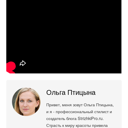
Ольга Птицына
Привет, меня зовут Ольга Птицына,
и я - профессиональный стилист и
создатель блога StrizhkiPro.ru.
Страсть к миру красоты привела