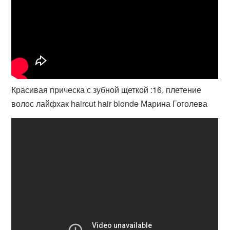
Красивая прическа с зубной щеткой :16, плетение
волос лайфхак haircut hair blonde Марина Гоголева