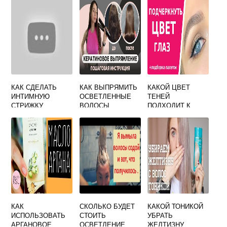
ВОЛОСЫ НА
ПОДМЫШКАХ
КАК СДЕЛАТЬ
КАК ВЫПРЯМИТЬ
КАКОЙ ЦВЕТ
ИНТИМНУЮ
ОСВЕТЛЕННЫЕ
ТЕНЕЙ
СТРИЖКУ
ВОЛОСЫ
ПОДХОДИТ К
ГОЛУБЫМ
ГЛАЗАМ И
ТЕМНЫМ
ВОЛОСАМ
КАК
СКОЛЬКО БУДЕТ
КАКОЙ ТОНИКОЙ
ИСПОЛЬЗОВАТЬ
СТОИТЬ
УБРАТЬ
АРГАНОВОЕ
ОСВЕТЛЕНИЕ
ЖЕЛТИЗНУ