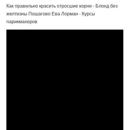
Как правильно красить отросшие корни - Блонд без
желтизны Пошагово Ева Лорман - Курсы
парикмахеров