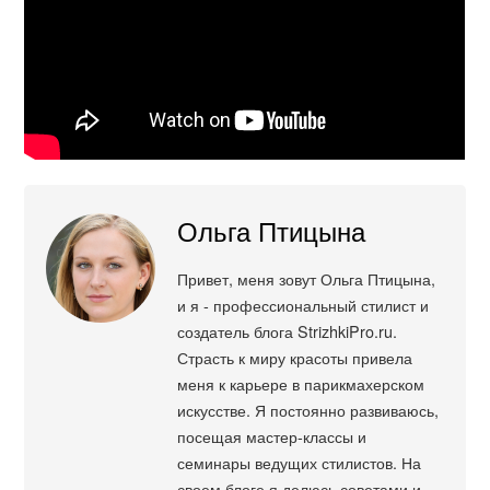
Ольга Птицына
Привет, меня зовут Ольга Птицына,
и я - профессиональный стилист и
создатель блога StrizhkiPro.ru.
Страсть к миру красоты привела
меня к карьере в парикмахерском
искусстве. Я постоянно развиваюсь,
посещая мастер-классы и
семинары ведущих стилистов. На
своем блоге я делюсь советами и