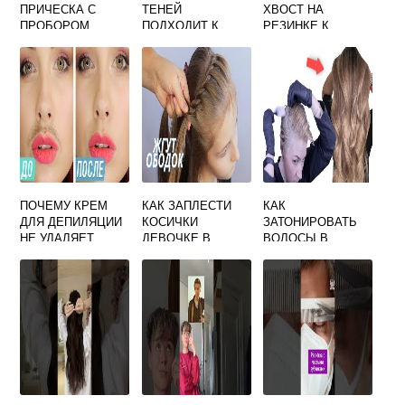
ПРИЧЕСКА С
ТЕНЕЙ
ХВОСТ НА
ПРОБОРОМ
ПОДХОДИТ К
РЕЗИНКЕ К
ПОСЕРЕДИНЕ У
ЗЕЛЕНЫМ
СВОИМ ВОЛОСАМ
МУЖЧИН
ГЛАЗАМ И
ТЕМНЫМ
ВОЛОСАМ
ПОЧЕМУ КРЕМ
КАК ЗАПЛЕСТИ
КАК
ДЛЯ ДЕПИЛЯЦИИ
КОСИЧКИ
ЗАТОНИРОВАТЬ
НЕ УДАЛЯЕТ
ДЕВОЧКЕ В
ВОЛОСЫ В
ВОЛОСЫ
САДИК
ДОМАШНИХ
УСЛОВИЯХ
ПРОФЕССИОНАЛЬ
НОЙ КРАСКОЙ
ЭСТЕЛЬ