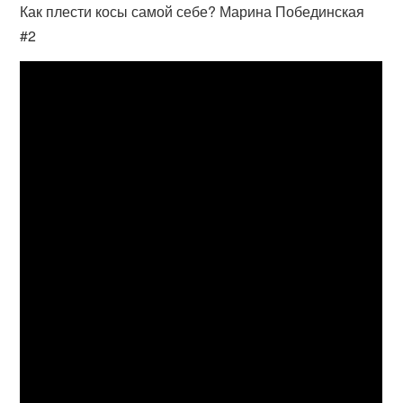
Как плести косы самой себе? Марина Побединская
#2